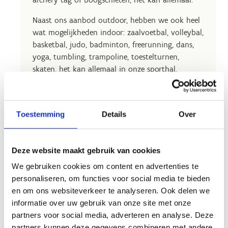
Naast ons aanbod outdoor, hebben we ook heel
wat mogelijkheden indoor: zaalvoetbal, volleybal,
basketbal, judo, badminton, freerunning, dans,
yoga, tumbling, trampoline, toestelturnen,
skaten, het kan allemaal in onze sporthal.
Naast het sporten is er natuurlijk ook ruimte
voor ontspanning. Onder het motto
"
doe eens
wat anders
"
kan je nieuwe uitdagingen
Toestemming
Details
Over
ontdekken: trek er op uit naar Mechelen waar je
Technopolis, het vernieuwde speelgoedmuseum
en dierenpark Planckendael kan vinden.
Deze website maakt gebruik van cookies
We gebruiken cookies om content en advertenties te
personaliseren, om functies voor social media te bieden
en om ons websiteverkeer te analyseren. Ook delen we
informatie over uw gebruik van onze site met onze
partners voor social media, adverteren en analyse. Deze
partners kunnen deze gegevens combineren met andere