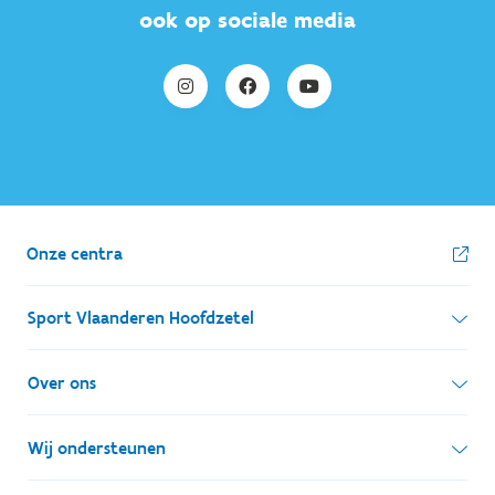
ook op sociale media
Onze centra
Sport Vlaanderen Hoofdzetel
Simon Bolivarlaan 17
Over ons
1000 Brussel
Wie zijn we, wat doen we
Wij ondersteunen
Ondernemingsnummer: BE 0248.142.826
Onze centra