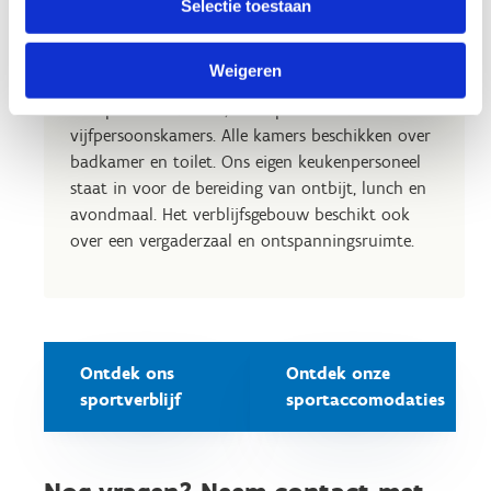
Overnacht in ons
Selectie toestaan
sportverblijf
Weigeren
Ons sportverblijf telt 76 bedden, verdeeld over 4
tweepersoonskamers, 2 vierpersoonskamers en 12
vijfpersoonskamers. Alle kamers beschikken over
badkamer en toilet. Ons eigen keukenpersoneel
staat in voor de bereiding van ontbijt, lunch en
avondmaal. Het verblijfsgebouw beschikt ook
over een vergaderzaal en ontspanningsruimte.
Ontdek ons
Ontdek onze
sportverblijf
sportaccomodaties