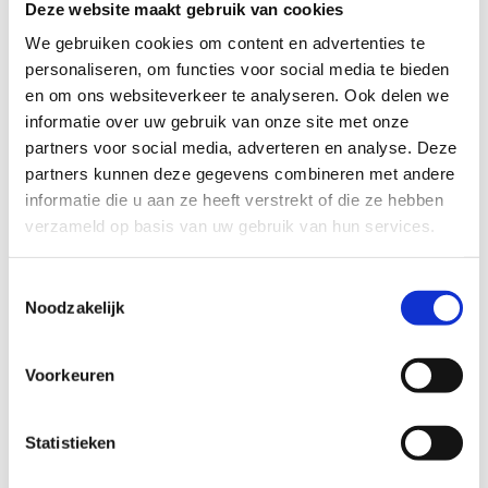
Deze website maakt gebruik van cookies
nemen op de site van het oude zwembad. Om
Op het strand en naast onze speeltin vind je onze
We gebruiken cookies om content en advertenties te
veiligheidsredenen mag dit niet.
De uitgaven voor kinderoppas kunnen, indien aan
Is de European disability card bij jullie geldig?
collega's van
het Zuiderbad
voor een verfissend
personaliseren, om functies voor social media te bieden
een aantal voorwaarden is voldaan, recht geven op
drankje of lekkere hap.
en om ons websiteverkeer te analyseren. Ook delen we
een belastingvermindering.
Deze kaart is bij ons helaas niet geldig.
Kan ik met korting naar het strand komen?
informatie over uw gebruik van onze site met onze
Bij deelname aan de sportlessen heb je geen recht
partners voor social media, adverteren en analyse. Deze
op een fiscaal attest. Een fiscaal attest is enkel van
partners kunnen deze gegevens combineren met andere
Enkel
inwoners van Zemst, Vilvoorde en
toepassing voor opvang/kinderoppas, dit is bij de
informatie die u aan ze heeft verstrekt of die ze hebben
Boortmeerbeek
hebben recht op korting of een
sportlessen niet het geval.
verzameld op basis van uw gebruik van hun services.
gratis ticket voor onze strandzone. Verder gelden
er geen kortingen voor onze strandzone.
Voor meer informatie rond het fiscaalattest voor
Toestemmingsselectie
kinderopvang kan je terecht op:
Hoe kosten voor
Noodzakelijk
kinderopvang aangeven? | FOD Financiën
Voorkeuren
Statistieken