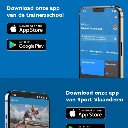
Sportclubs
Kennisplatform
Download onze app
Bedrijven
van de trainersschool
Downloads
Trainers en begeleiders
Voor de pers
Scholen
Topsporters
Organisatoren van sportevenementen
Download onze app
van Sport Vlaanderen