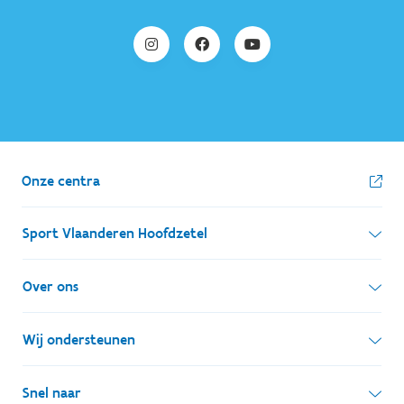
Onze centra
Sport Vlaanderen Hoofdzetel
Simon Bolivarlaan 17
Over ons
1000 Brussel
Wie zijn we, wat doen we
Wij ondersteunen
Ondernemingsnummer: BE 0248.142.826
Onze centra
Postadres
Lokale besturen
Snel naar