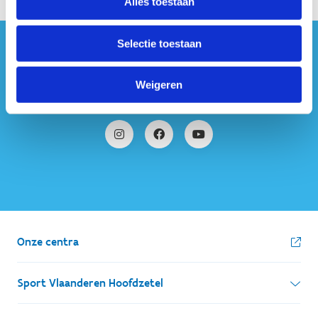
Alles toestaan
Selectie toestaan
#sportersbelevenmeer
Weigeren
ook op sociale media
Onze centra
Sport Vlaanderen Hoofdzetel