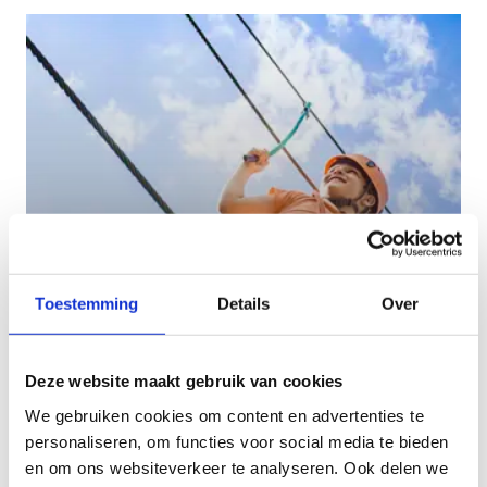
Toestemming
Details
Over
Hoogtouwenparcours
Op woensdag en zaterdag kan jij je komen
Deze website maakt gebruik van cookies
uitleven op ons hoogtouwenparcours.
We gebruiken cookies om content en advertenties te
personaliseren, om functies voor social media te bieden
en om ons websiteverkeer te analyseren. Ook delen we