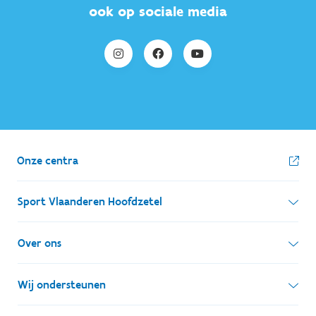
ook op sociale media
Onze centra
Sport Vlaanderen Hoofdzetel
Simon Bolivarlaan 17
Over ons
1000 Brussel
Wie zijn we, wat doen we
Wij ondersteunen
Ondernemingsnummer: BE 0248.142.826
Onze centra