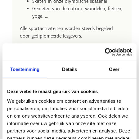
Skaten in onze olympische skatehal
Genieten van de natuur: wandelen, fietsen,
yoga, …
Alle sportactiviteiten worden steeds begeleid
door gediplomeerde lesgevers.
Je kan je teamdag combineren met een
uitermate verzorgde catering via
Zuiderbad
.
Ook vergaderingen op verschillende locaties en
Toestemming
Details
Over
overnachtingen zijn mogelijk.
Deze website maakt gebruik van cookies
We gebruiken cookies om content en advertenties te
personaliseren, om functies voor social media te bieden
en om ons websiteverkeer te analyseren. Ook delen we
informatie over uw gebruik van onze site met onze
partners voor social media, adverteren en analyse. Deze
partners kunnen deze gegevens combineren met andere