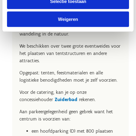
Selectie toestaan
De water-, indoor- en outdoorsporten kunnen
we uitbreiden met een bezoek aan het
waterpark, lasershooten bij The Gathering, een
Weigeren
rustige activiteit op ons zensportplatform of een
wandeling in de natuur.
We beschikken over twee grote eventweides voor
het plaatsen van tentstructuren en andere
attracties.
Opgepast: tenten, feestmaterialen en alle
logistieke benodigdheden moet je zelf voorzien.
Voor de catering, kan je op onze
concessiehouder
Zuiderbad
rekenen.
Aan parkeergelegenheid geen gebrek want het
centrum is voorzien van:
een hoofdparking (D) met 800 plaatsen