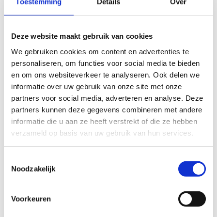
Toestemming
Details
Over
Indoor sportaccommodatie
Deze website maakt gebruik van cookies
We gebruiken cookies om content en advertenties te
Gymnastiekhal
personaliseren, om functies voor social media te bieden
GYMHAL EN POLYVALENTE ZAAL
en om ons websiteverkeer te analyseren. Ook delen we
informatie over uw gebruik van onze site met onze
€ 39,00/u
partners voor social media, adverteren en analyse. Deze
partners kunnen deze gegevens combineren met andere
GYMHAL
informatie die u aan ze heeft verstrekt of die ze hebben
€ 29,00/u
verzameld op basis van uw gebruik van hun services.
ZONE TOESTELTURNEN
Toestemmingsselectie
€ 17,00/u
Noodzakelijk
ZONE OLYMPISCHE VLOER + TUMBLING +
TRAMPOLINEBAAN
Voorkeuren
€ 17,00/u