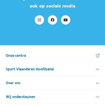
ook op sociale media
Onze centra
Sport Vlaanderen Hoofdzetel
Simon Bolivarlaan 17
Over ons
1000 Brussel
Wie zijn we, wat doen we
Wij ondersteunen
Ondernemingsnummer: BE 0248.142.826
Onze centra