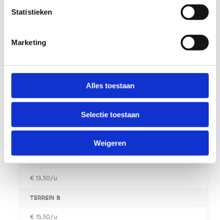
Statistieken
POLYVALENTE ZAAL
€ 13,50/u
Marketing
HALVE POLYVALENTE ZAAL
€ 8,00/u
Alles toestaan
Sporthal
Selectie toestaan
VOLLEDIGE SPORTHAL
€ 26,50/u
Weigeren
TERREIN A
€ 13,50/u
TERREIN B
€ 15,50/u