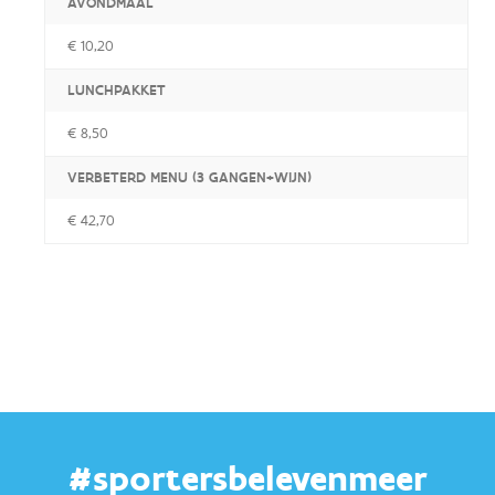
AVONDMAAL
€ 10,20
LUNCHPAKKET
€ 8,50
VERBETERD MENU (3 GANGEN+WIJN)
€ 42,70
#sportersbelevenmeer