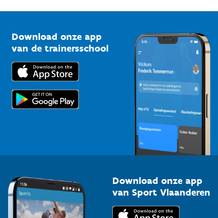
G-sport
Vlaamse Trainersschool
Sportclubs
Kennisplatform
Download onze app
Bedrijven
van de trainersschool
Downloads
Trainers en begeleiders
Voor de pers
Scholen
Topsporters
Organisatoren van sportevenementen
Download onze app
van Sport Vlaanderen