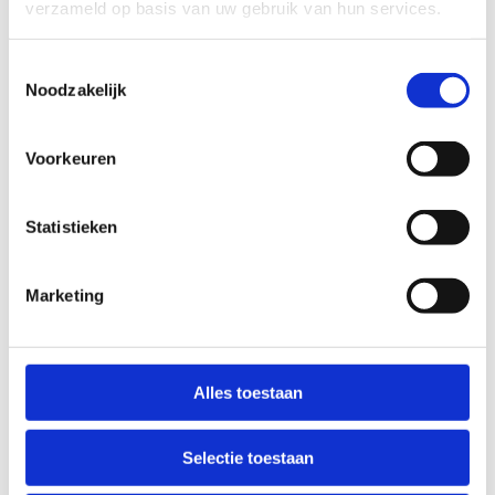
verzameld op basis van uw gebruik van hun services.
Toestemmingsselectie
Noodzakelijk
Voorkeuren
Openwaterzwembad
Statistieken
Marketing
Alles toestaan
Selectie toestaan