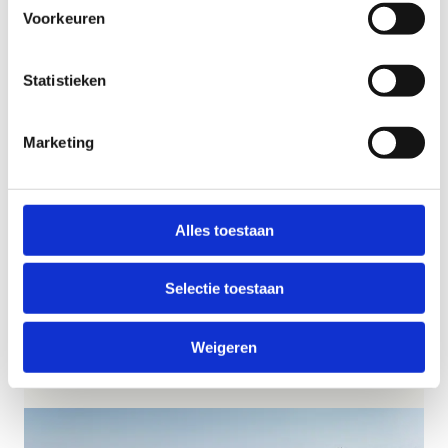
voorzien een afgesloten fietsenstalling voor de
Voorkeuren
fietsen.
Statistieken
Marketing
Vanaf € 109,00 per persoon
Je leest het goed. Bij ons kun je al
vanaf € 109,00
terecht voor een sportief weekendje weg.
Alles toestaan
In 2026 kan je bij ons op weekend komen op:
Selectie toestaan
13 en 14 juni
26 en 27 september
Weigeren
24 en 25 oktober