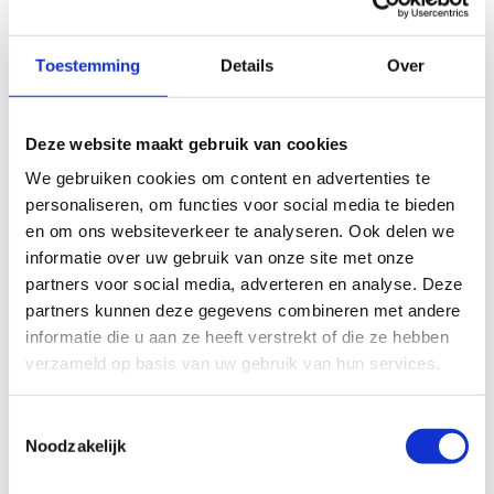
Wat is inbegrepen?
Toestemming
Details
Over
Eén of twee overnachtingen
Volgende maaltijden:
Deze website maakt gebruik van cookies
Zaterdag :
Ontbijt: 9.00u – 10.00u
We gebruiken cookies om content en advertenties te
Lunchpakket: te maken bij het
personaliseren, om functies voor social media te bieden
ontbijt
en om ons websiteverkeer te analyseren. Ook delen we
Avondmaal: 18.00u
informatie over uw gebruik van onze site met onze
Zondag :
partners voor social media, adverteren en analyse. Deze
Ontbijt: 8.00u – 9.00u
partners kunnen deze gegevens combineren met andere
Lunchpakket: te maken bij het
informatie die u aan ze heeft verstrekt of die ze hebben
ontbijt
verzameld op basis van uw gebruik van hun services.
Wat is niet inbegrepen?
Toestemmingsselectie
Noodzakelijk
Heb je voor een fiets- of mountainbikeweekend
gekozen, dan breng je zelf je materiaal mee. We