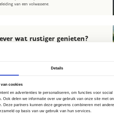
eleiding van een volwassene.
iever wat rustiger genieten?
 kan ook! Verken de omgeving alleen of met z'n tweeën in
 kajak, waterfiets of op een sup. Een sportieve maar
spannende manier om van de natuur te genieten.
Details
 van cookies
ent en advertenties te personaliseren, om functies voor social
. Ook delen we informatie over uw gebruik van onze site met on
e. Deze partners kunnen deze gegevens combineren met andere i
erzameld op basis van uw gebruik van hun services.