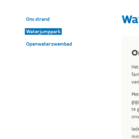
Wa
Ons strand
Waterjumppark
Openwaterzwembad
O
Het
fan
van
Met
gig
te 
onv
Ied
min