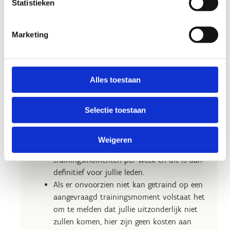
Statistieken
betaalt per atleet €3 in plaats van €6.
Clubs kunnen enkel reserveren via mail:
Marketing
hofstade@sport.vlaanderen
Bij reservatie dienen volgende clubgegevens
bezorgd te worden:
Naam club
Alles toestaan
Adresgegevens club (straat, postcode,
gemeente)
Selectie toestaan
Ondernemingsnummer
Naam verantwoordelijke
Mailadres voor communicatie
Weigeren
Je boekt voor een periode het aantal
trainingsmomenten per week en dit is dan
definitief voor jullie leden.
Als er onvoorzien niet kan getraind op een
aangevraagd trainingsmoment volstaat het
om te melden dat jullie uitzonderlijk niet
zullen komen, hier zijn geen kosten aan