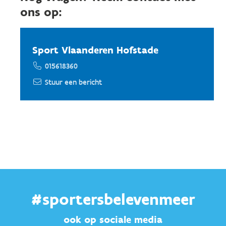
ons op:
Sport Vlaanderen Hofstade
015618360
Stuur een bericht
#sportersbelevenmeer
ook op sociale media