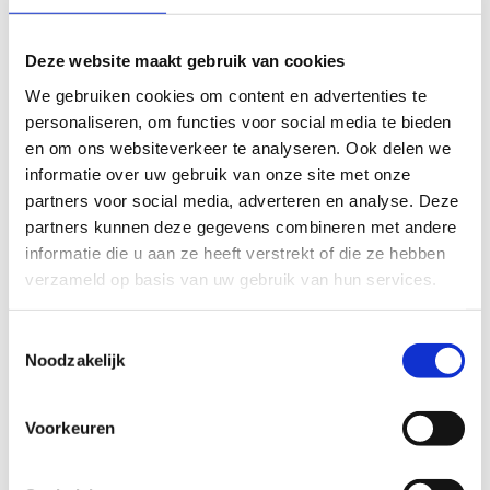
tot 19u + zaterdag, zondag en
feestdagen van 11u tot 19u
Deze website maakt gebruik van cookies
21 juni – 31 augustus: dagelijks van
We gebruiken cookies om content en advertenties te
11u tot 19u
personaliseren, om functies voor social media te bieden
1 – 14 september: woensdag van 13u
en om ons websiteverkeer te analyseren. Ook delen we
tot 19u + zaterdag, zondag en
informatie over uw gebruik van onze site met onze
feestdagen van 11u tot 19u
partners voor social media, adverteren en analyse. Deze
Voorwaarden:
partners kunnen deze gegevens combineren met andere
informatie die u aan ze heeft verstrekt of die ze hebben
De minimale duur van een training
verzameld op basis van uw gebruik van hun services.
bedraagt 1u en maximaal 2u.
Er dient in groep verzameld te worden om
Toestemmingsselectie
samen het strand te betreden.
Noodzakelijk
Er is geen minimum aantal deelnemers
vereist.
Voorkeuren
Tarieven & reserveringen:
Clubs krijgen een korting van 50% en je