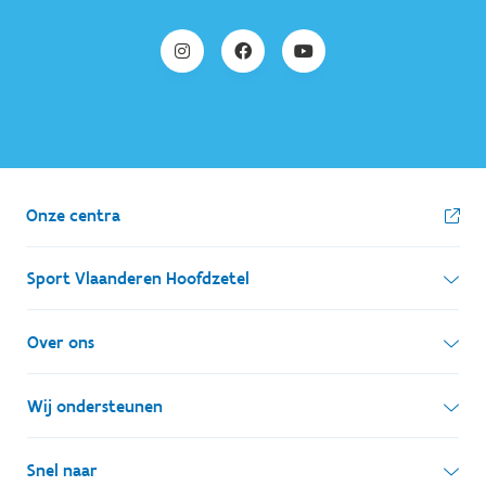
Onze centra
Sport Vlaanderen Hoofdzetel
Simon Bolivarlaan 17
Over ons
1000 Brussel
Wie zijn we, wat doen we
Wij ondersteunen
Ondernemingsnummer: BE 0248.142.826
Onze centra
Postadres
Lokale besturen
Snel naar
Onze sportkampen