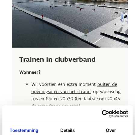
Trainen in clubverband
Wanneer?
Wij voorzien een extra moment
buiten de
openingsuren van het strand
, op woensdag
tussen 19u en 20u30 (ten laatste om 20u45
de strandzone verlaten).
Daarnaast kan je
binnen de openingsuren
van het strand
ook een vast
trainingsmoment reserveren:
Toestemming
Details
Over
1 mei – 20 juni: woensdag van 13u