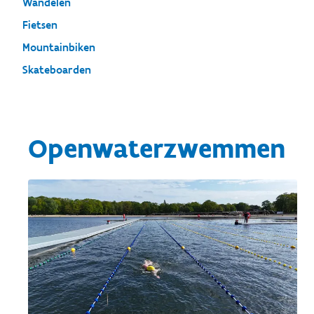
Wandelen
Fietsen
Mountainbiken
Skateboarden
Openwaterzwemmen