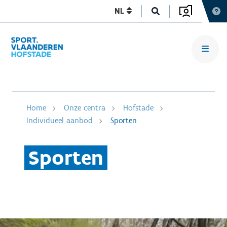
NL
Home
Onze centra
Hofstade
Individueel aanbod
Sporten
Sporten