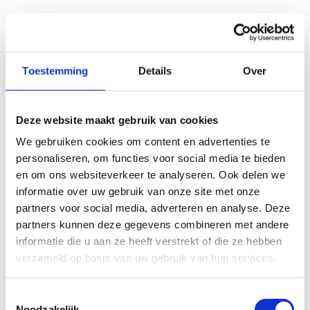
Toestemming
Details
Over
Deze website maakt gebruik van cookies
We gebruiken cookies om content en advertenties te
personaliseren, om functies voor social media te bieden
en om ons websiteverkeer te analyseren. Ook delen we
informatie over uw gebruik van onze site met onze
Een weekend mountainbiken?
partners voor social media, adverteren en analyse. Deze
partners kunnen deze gegevens combineren met andere
Ontdek onze sportieve arrangementen, waar je je
informatie die u aan ze heeft verstrekt of die ze hebben
helemaal kunt uitleven op de paden en trails.
verzameld op basis van uw gebruik van hun services.
Stap op je mountainbike en verken samen met
andere avonturiers de uitdagende terreinen.
Toestemmingsselectie
Noodzakelijk