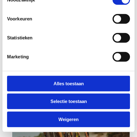
Of je nu een doorgewinterde mountainbiker bent
of net begint, bij ons vind je de ideale omgeving
om je vaardigheden te verbeteren.
Voorkeuren
Statistieken
Ontdek onze
Marketing
sportieve
arrangementen
Alles toestaan
Selectie toestaan
Weigeren