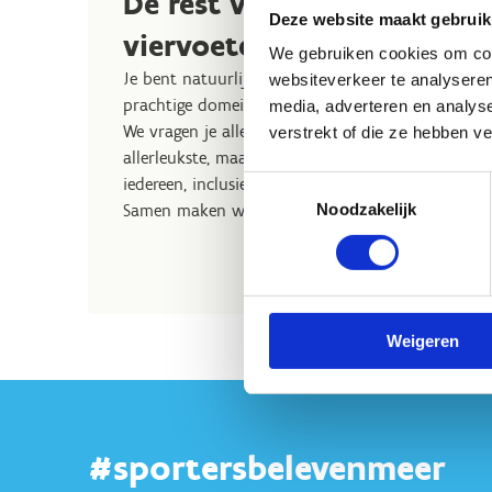
De rest van het centrum 
Deze website maakt gebruik
viervoeter?
We gebruiken cookies om cont
Je bent natuurlijk van harte welkom om samen me
websiteverkeer te analyseren
prachtige domein te verkennen.
media, adverteren en analys
We vragen je alleen vriendelijk om je hond aan de
verstrekt of die ze hebben v
allerleukste, maar het is wel essentieel om de s
iedereen, inclusief sporters, volop te laten geni
Toestemmingsselectie
Noodzakelijk
Samen maken we er een plek van waar iedereen zi
Weigeren
#sportersbelevenmeer