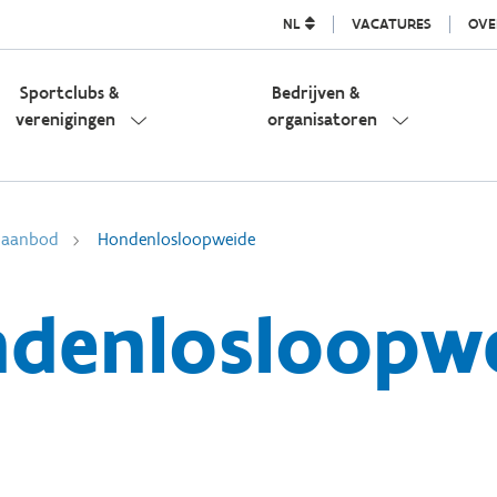
NL
VACATURES
OVE
Sportclubs &
Bedrijven &
verenigingen
organisatoren
l aanbod
Hondenlosloopweide
denlosloopw