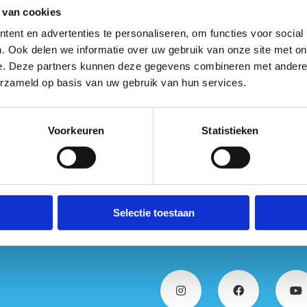
ontdekken met je
 van cookies
ent en advertenties te personaliseren, om functies voor social
t je trouwe viervoeter de rest van ons
. Ook delen we informatie over uw gebruik van onze site met on
e. Deze partners kunnen deze gegevens combineren met andere i
 leiband te houden. Dat is misschien niet het
erzameld op basis van uw gebruik van hun services.
erene rust van de natuur te bewaren en om
eten van deze mooie omgeving.
Voorkeuren
Statistieken
ch thuis voelt.
Selectie toestaan