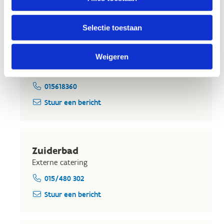
Selectie toestaan
Ellen Willockx
Weigeren
Dossierbeheerder schoolsportdagen,
verjaardagsfeestjes & strandaanvragen
015618360
Stuur een bericht
Zuiderbad
Externe catering
015/480 302
Stuur een bericht