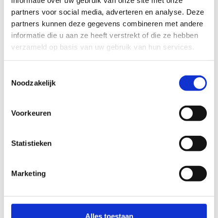
Marketing- & communicatie
partners voor social media, adverteren en analyse. Deze
0497518072
partners kunnen deze gegevens combineren met andere
informatie die u aan ze heeft verstrekt of die ze hebben
Stuur een bericht
verzameld op basis van uw gebruik van hun services.
Toestemmingsselectie
Veerle Troch
Noodzakelijk
Financieel verantwoordelijke
015/618 362
Voorkeuren
Stuur een bericht
Statistieken
Yvonne Wilmus
Marketing
Dossierbeheerder sportklassen
015618360
Alles toestaan
Stuur een bericht