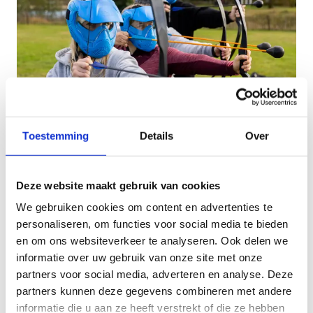
Toestemming
Details
Over
Een multifunctioneel terrein
Deze website maakt gebruik van cookies
Wij beschikken over twee grote open ruimtes voor
feesten en events:
We gebruiken cookies om content en advertenties te
personaliseren, om functies voor social media te bieden
Eventweide (120m x 70m)
en om ons websiteverkeer te analyseren. Ook delen we
Sportweide (150m x 65m)
informatie over uw gebruik van onze site met onze
partners voor social media, adverteren en analyse. Deze
Voor teambuildings kan je ook het grasterrein van
partners kunnen deze gegevens combineren met andere
het sportimonium huren. Het terrein meet 60 m x
informatie die u aan ze heeft verstrekt of die ze hebben
50 m.