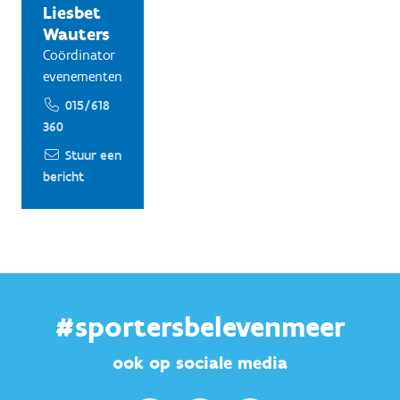
Liesbet
Wauters
Coördinator
evenementen
015/618
360
Stuur een
bericht
#sportersbelevenmeer
ook op sociale media