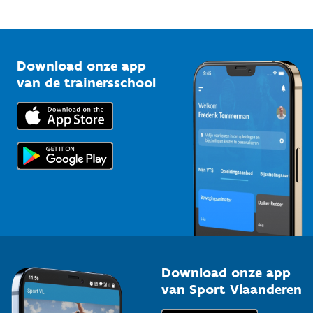
Mountainbikeroutes
Onze nieuwsbrieven
1210 Brussel
G-sport
Vlaamse Trainersschool
Sportclubs
Kennisplatform
Download onze app
Bedrijven
van de trainersschool
Downloads
Trainers en begeleiders
Voor de pers
Scholen
Topsporters
Organisatoren van sportevenementen
Download onze app
van Sport Vlaanderen