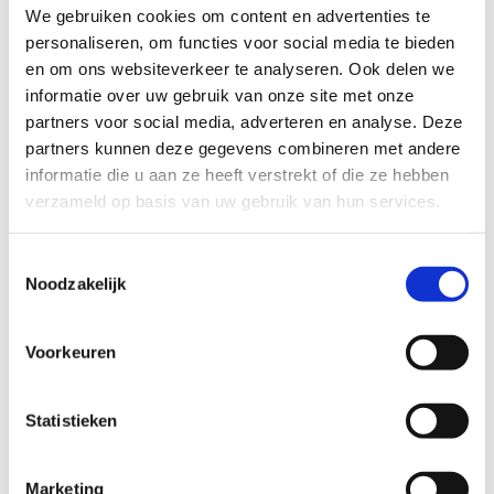
We gebruiken cookies om content en advertenties te
Locatie: sportverblijf centrum
personaliseren, om functies voor social media te bieden
Capaciteit:
en om ons websiteverkeer te analyseren. Ook delen we
U-opstelling: 14 pers.
informatie over uw gebruik van onze site met onze
School-opstelling: 24 pers.
partners voor social media, adverteren en analyse. Deze
Blok-opstelling: 12-18 pers.
partners kunnen deze gegevens combineren met andere
Carré-opstelling: 18 pers.
informatie die u aan ze heeft verstrekt of die ze hebben
Theater-opstelling: 32 pers.
verzameld op basis van uw gebruik van hun services.
Mogelijk didactisch materiaal:
Wifi
Toestemmingsselectie
Smart-TV
Noodzakelijk
Projectiescherm
Beamer
Flip chart
Voorkeuren
Statistieken
Marketing