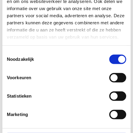
en om ons websiteverkeer te analyseren. Ook delen we
Een middeleeuwse speeltuin: Ridder, koning
informatie over uw gebruik van onze site met onze
of prinses kunnen hier in het kasteel
partners voor social media, adverteren en analyse. Deze
zoeken naar de draak.
partners kunnen deze gegevens combineren met andere
In de aangrenzende taverne "Zomerlust"
kan je je
informatie die u aan ze heeft verstrekt of die ze hebben
dorst lessen en een ijsje of taartje eten.
verzameld op basis van uw gebruik van hun services.
Toestemmingsselectie
Noodzakelijk
Voorkeuren
Statistieken
Marketing