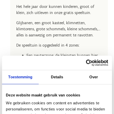
Het hele jaar door kunnen kinderen, groot of
klein, zich uitleven in onze gratis speeltuin.
Glijbanen, een groot kasteel, klimnetten,
klimtorens, grote schommels, kleine schommels,...
alles is aanwezig om permanent te ravotten.
De speeltuin is opgedeeld in 4 zones:
Een peuterzone: de kleinsten kunnen hier
samen met mama, papa of grootouders de
eerste uitdagende hindernissen leren
nemen.
Toestemming
Details
Over
Een traditionele speeltuin: glijbanen,
wippen, schommels zijn allemaal aanwezig
om je uit te leven.
Deze website maakt gebruik van cookies
Een avontuurlijke speeltuin: Tarzan, Mowgli
We gebruiken cookies om content en advertenties te
of Indiana Jones... allen vinden ze hier hun
personaliseren, om functies voor social media te bieden
speelterrein.