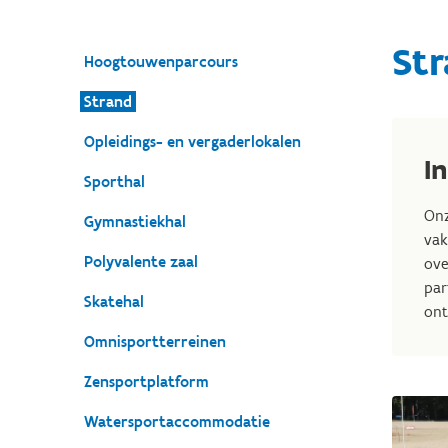
St
Hoogtouwenparcours
Strand
Opleidings- en vergaderlokalen
I
Sporthal
Onz
Gymnastiekhal
vak
Polyvalente zaal
ove
par
Skatehal
ont
Omnisportterreinen
Zensportplatform
Watersportaccommodatie