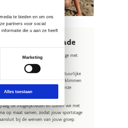
 media te bieden en om ons
ze partners voor social
nformatie die u aan ze heeft
rtstage in Hofstade
lub, vereniging of federatie een stage met
Marketing
 sportweekend organiseren?
alles wat je nodig hebt voor avontuurlijke
n kajakken en mountainbiken tot klimmen
or allerlei indoorsporten biedt onze
Alles toestaan
faciliteiten.
raag de mogelijkheden en stellen we met
mma op maat samen, zodat jouw sportstage
aansluit bij de wensen van jouw groep.