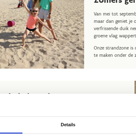
Van mei tot septemb
maar dan geniet je o
verfrissende duik n
groene vlag wapper
Onze strandzone is 
te maken onder de 
et hele jaar door
ten het hoogseizoen is het strand helemaal vrij toegankelijk
r iedereen. Honden zijn van harte welkom, zolang ze het
Details
delpad langs het strand volgen en aan de leiband blijven.
kan iedereen, groot en klein, volop genieten van het