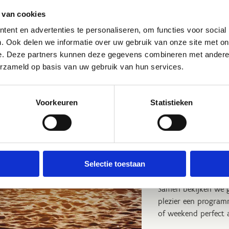
chtige strand.
 van cookies
ent en advertenties te personaliseren, om functies voor social
. Ook delen we informatie over uw gebruik van onze site met on
e. Deze partners kunnen deze gegevens combineren met andere i
erzameld op basis van uw gebruik van hun services.
Kom op spo
Wil je met je sportc
Voorkeuren
Statistieken
overnachting of een
In Hofstade vind je 
outdoorsporten, va
en meer. Maar ook vo
Selectie toestaan
sporthal uitstekende 
Samen bekijken we g
plezier een progra
of weekend perfect 