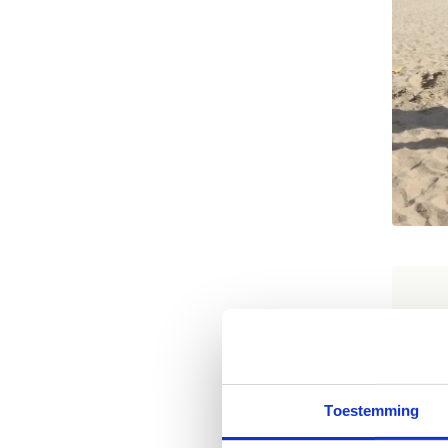
H
Bui
voo
Toestemming
wan
Zo 