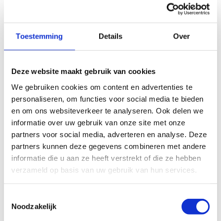
Toestemming
Details
Over
Het
Multimove Feestje
is speciaal ontworpen
voor onze
jongste feestvierders
. Tijdens dit
feestje ontdekken kinderen op een speelse manier
Deze website maakt gebruik van cookies
hoe leuk bewegen kan zijn, met veel variatie en
We gebruiken cookies om content en advertenties te
leuke spelletjes.
personaliseren, om functies voor social media te bieden
45 minuten spelen met Picoo
en om ons websiteverkeer te analyseren. Ook delen we
informatie over uw gebruik van onze site met onze
De kinderen starten met de
Picoo’s
: kleurrijke
partners voor social media, adverteren en analyse. Deze
lichtcontrollers waarmee we leuke tikspelletjes en
partners kunnen deze gegevens combineren met andere
eenvoudige teamgames spelen. Rennen, reageren
informatie die u aan ze heeft verstrekt of die ze hebben
en samenwerken staan centraal, altijd aangepast
verzameld op basis van uw gebruik van hun services.
aan de leeftijd van de kinderen.
45 minuten spelen met LÜ
Toestemmingsselectie
Noodzakelijk
Daarna gaan ze aan de slag met
LÜ
, een