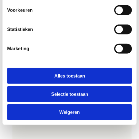
interactieve speelwand waar beweging en spel
Voorkeuren
samenkomen. Door te rennen, springen en op
lichtprojecties te reageren lossen ze speelse
opdrachten op en beleven ze een unieke
Statistieken
interactieve ervaring.
Voor wie?
Marketing
Kinderen van
5 tot 7 jaar
Groepen van
minstens 10 kinderen
Alles toestaan
Smullen na het spelen
Selectie toestaan
Na al dat bewegen sluiten we het feestje gezellig
af in onze cafetaria met
heerlijke
pannenkoeken en een drankje
.
Weigeren