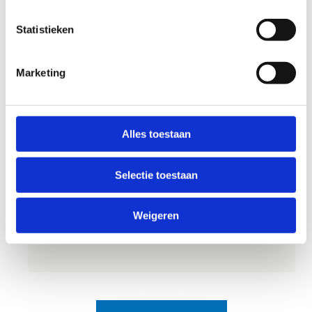
technieken
. Denk aan balcontrole, kleine
Statistieken
freestyle moves en handige skills die ze nadien
zeker nog willen tonen aan hun vrienden.
Marketing
Voor wie?
Kinderen vanaf
10 jaar
Groepen van
minstens 10 kinderen
Alles toestaan
Gezellig afsluiten
Selectie toestaan
Na al dat voetballen is het tijd om even te
ontspannen. In onze cafetaria genieten de
Weigeren
kinderen samen van
heerlijke pannenkoeken
met een drankje
.