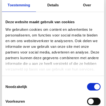
Toestemming
Details
Over
Voor kinderen die gek zijn op voetbal is ons
Deze website maakt gebruik van cookies
Urban Soccer Feestje
de perfecte keuze! Tijdens
We gebruiken cookies om content en advertenties te
dit feestje combineren we
klassiek voetbal
met
personaliseren, om functies voor social media te bieden
het leren van leuke
tricks en technieken
.
en om ons websiteverkeer te analyseren. Ook delen we
Wedstrijden en spelplezier
informatie over uw gebruik van onze site met onze
partners voor social media, adverteren en analyse. Deze
De kinderen spelen verschillende korte
partners kunnen deze gegevens combineren met andere
voetbalwedstrijdjes waarbij plezier en teamwork
informatie die u aan ze heeft verstrekt of die ze hebben
centraal staan. Samen scoren, passen en
verzameld op basis van uw gebruik van hun services.
verdedigen – het wordt een sportieve strijd vol
energie!
Toestemmingsselectie
Noodzakelijk
Leer coole voetbaltricks
Naast het spelen van wedstrijden leren de
Voorkeuren
kinderen ook enkele
coole voetbaltricks en