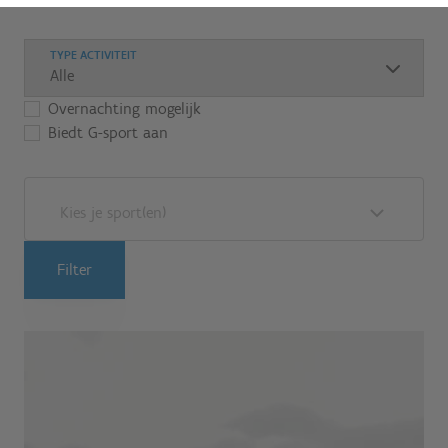
TYPE ACTIVITEIT
Overnachting mogelijk
Biedt G-sport aan
Kies je sport(en)
Filter