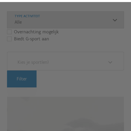
TYPE ACTIVITEIT
Overnachting mogelijk
Biedt G-sport aan
Kies je sport(en)
Filter