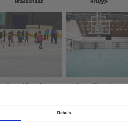
Brasschaat
Brugge
Sport Vlaanderen
Sport Vlaanderen
Hasselt
Herentals
Details