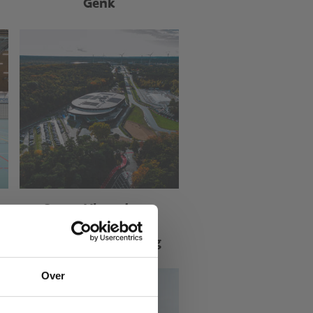
Genk
Sport Vlaanderen
Heusden-Zolder
Velodroom Limburg
Over