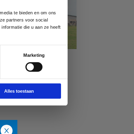
 media te bieden en om ons
ze partners voor social
nformatie die u aan ze heeft
Marketing
Sport Vlaanderen
Waregem
Alles toestaan