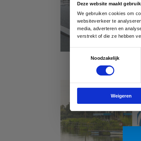
Deze website maakt gebruik
We gebruiken cookies om cont
websiteverkeer te analyseren
media, adverteren en analys
verstrekt of die ze hebben v
Toestemmingsselectie
Noodzakelijk
Sport Vlaanderen
Hofstade
Weigeren