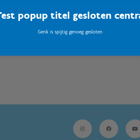
Test popup titel gesloten centr
Sport Vlaanderen
Woumen
Genk is spijtig genoeg gesloten