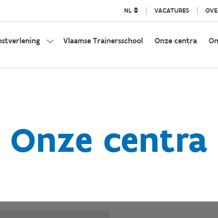
NL
VACATURES
OVE
nstverlening
Vlaamse Trainersschool
Onze centra
On
Onze centra