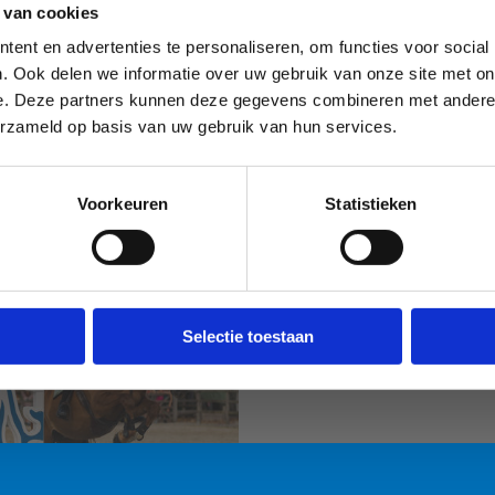
 van cookies
ent en advertenties te personaliseren, om functies voor social
. Ook delen we informatie over uw gebruik van onze site met on
e. Deze partners kunnen deze gegevens combineren met andere i
erzameld op basis van uw gebruik van hun services.
Voorkeuren
Statistieken
Sport Vlaanderen
Sport Vlaanderen
Liedekerke
Nieuwpoort
Selectie toestaan