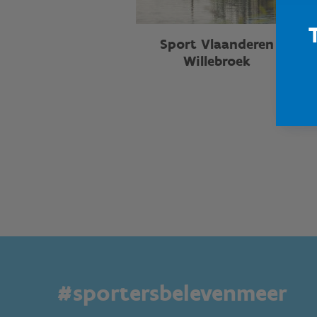
Sport Vlaanderen
Willebroek
#sportersbelevenmeer