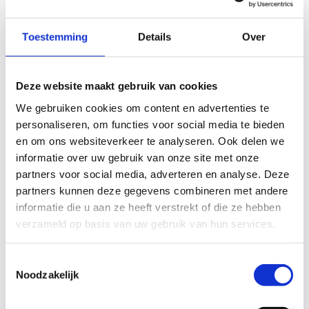
Nog meer weten?
Toestemming
Details
Over
Leestip: Wat is Multimove
Deze website maakt gebruik van cookies
Inspiratie: Vind een Multimovepad in je buurt
We gebruiken cookies om content en advertenties te
personaliseren, om functies voor social media te bieden
en om ons websiteverkeer te analyseren. Ook delen we
informatie over uw gebruik van onze site met onze
partners voor social media, adverteren en analyse. Deze
Sporten op school na de bel
partners kunnen deze gegevens combineren met andere
informatie die u aan ze heeft verstrekt of die ze hebben
Kinderen moeten ook na schooltijd voldoende
verzameld op basis van uw gebruik van hun services.
mogelijkheden krijgen om te sporten en bewegen.
Toestemmingsselectie
Ga als lokaal bestuur na of de
Noodzakelijk
sportinfrastructuur van scholen ook na de
uren opengesteld kan worden voor