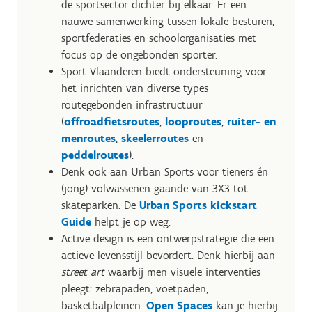
de sportsector dichter bij elkaar. Er een
nauwe samenwerking tussen lokale besturen,
sportfederaties en schoolorganisaties met
focus op de ongebonden sporter.
Sport Vlaanderen biedt ondersteuning voor
het inrichten van diverse types
routegebonden infrastructuur
(
offroadfietsroutes
,
looproutes
,
ruiter- en
menroutes
,
skeelerroutes
en
peddelroutes
).
Denk ook aan Urban Sports voor tieners én
(jong) volwassenen gaande van 3X3 tot
skateparken. De
Urban Sports kickstart
Guide
helpt je op weg.
Active design is een ontwerpstrategie die een
actieve levensstijl bevordert. Denk hierbij aan
street art
waarbij men visuele interventies
pleegt: zebrapaden, voetpaden,
basketbalpleinen.
Open Spaces
kan je hierbij