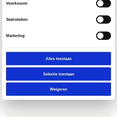
sportclubs. Zo wordt er optimaal gebruik
Voorkeuren
gemaakt van de bestaande infrastructuur.
Sport Vlaanderen ontwikkelde een
specifiek
Statistieken
aanbod per leeftijdscategorie
: Multimove,
(3-8 jaar), Sportsnack (6-12 jaar) en Sport-na-
school (12-18 jaar).
Marketing
Het
BOA-decreet
stimuleert dan weer een
geïntegreerd aanbod van buitenschoolse
opvang en activiteiten voor alle kinderen en
gezinnen.
Alles toestaan
Selectie toestaan
Nog meer weten?
Weigeren
Inspiratie: Naschoolse sport in Vlaanderen