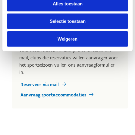
Op zoek naar een uitvalsbasis
Alles toestaan
voor jouw club?
Selectie toestaan
Een plek nodig voor je trainingen en
wedstrijden? Wil je met je sportclub een
evenement organiseren?
Weigeren
Voor losse reservaties kan je ons bereiken via
mail, clubs die reservaties willen aanvragen voor
het sportseizoen vullen ons aanvraagformulier
in.
Reserveer via mail
Aanvraag sportaccommodaties