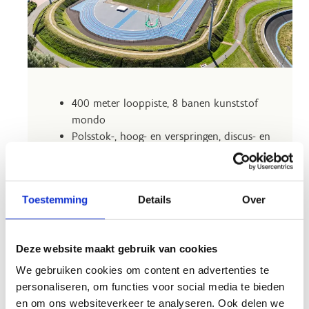
400 meter looppiste, 8 banen kunststof
mondo
Polsstok-, hoog- en verspringen, discus- en
speerwerpen, kogelstoten
Waterbak voor steeple en horden
Tribune met 220 zitplaatsen
Toestemming
Details
Over
6 kleedkamers, EHBO lokaal,
wedstrijdsecretariaat
Geluidsinstallatie + omroepsysteem
Deze website maakt gebruik van cookies
Verlichting mogelijk
We gebruiken cookies om content en advertenties te
personaliseren, om functies voor social media te bieden
en om ons websiteverkeer te analyseren. Ook delen we