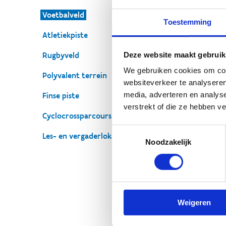
Voetbalveld
Toestemming
Atletiekpiste
O
Deze website maakt gebruik
Rugbyveld
v
We gebruiken cookies om cont
Polyvalent terrein
websiteverkeer te analyseren
Een
media, adverteren en analys
Finse piste
spo
verstrekt of die ze hebben v
Cyclocrossparcours
Voo
Toestemmingsselectie
res
Les- en vergaderlokalen
Noodzakelijk
aan
Re
Aa
Weigeren