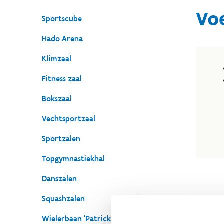
Vo
Sportscube
Hado Arena
Klimzaal
Fitness zaal
Bokszaal
Vechtsportzaal
Sportzalen
Topgymnastiekhal
Danszalen
Squashzalen
Wielerbaan 'Patrick Sercu' & skeelerpiste