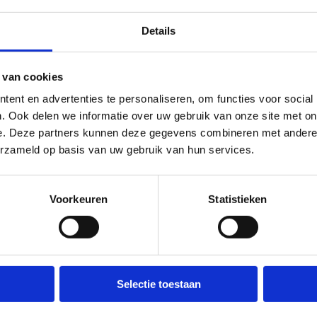
Details
p zoek naar een uitvalsbasis
 van cookies
oor jouw club?
ent en advertenties te personaliseren, om functies voor social
. Ook delen we informatie over uw gebruik van onze site met on
 plek nodig voor je trainingen en wedstrijden? Wil je met je
e. Deze partners kunnen deze gegevens combineren met andere i
rtclub een evenement organiseren?
erzameld op basis van uw gebruik van hun services.
r losse reservaties kan je ons bereiken via mail, clubs die
ervaties willen aanvragen voor het sportseizoen vullen ons
Voorkeuren
Statistieken
vraagformulier in.
serveer via mail
nvraag sportaccommodaties
Selectie toestaan