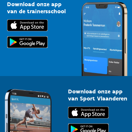
Kennisplatform
Download onze app
Bedrijven
van de trainersschool
Downloads
Trainers en begeleiders
Voor de pers
Scholen
Topsporters
Organisatoren van sportevenementen
Download onze app
van Sport Vlaanderen