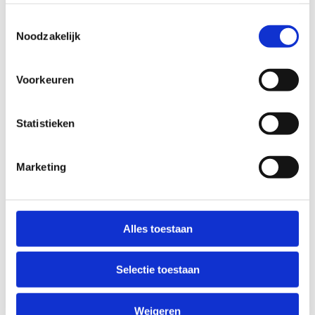
Geluidsinstallatie
Toestemmingsselectie
Geschikt als evenementenzaal
Noodzakelijk
6 badmintonterreinen, 1 basketbalterrein, 1
volleybalterrein, 1 torbal/goalbal terrein
PU combi-elastische vloer
Voorkeuren
Afmetingen
Statistieken
Polyvalente zaal volledig: 50 x 17 m,
hoogte 6,7 m
Polyvalente zaal A: 30 x 17 m
Marketing
Polyvalente zaal B: 20 x 17 m
Alles toestaan
Reserveer de
Selectie toestaan
polyvalente
zaal
Weigeren