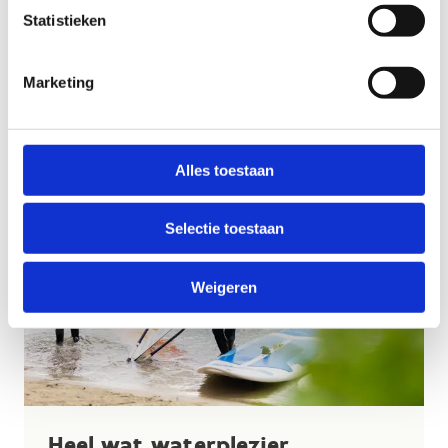
Statistieken
Tussen de speeltuin en de twee evenementenweide
ligt taverne Zomerlust.
Marketing
Alles toestaan
Selectie toestaan
Weigeren
Heel wat waterplezier