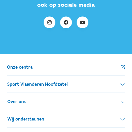
ook op sociale media
Onze centra
Sport Vlaanderen Hoofdzetel
Simon Bolivarlaan 17
Over ons
1000 Brussel
Wie zijn we, wat doen we
Wij ondersteunen
Ondernemingsnummer: BE 0248.142.826
Onze centra