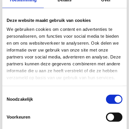
Deze website maakt gebruik van cookies
We gebruiken cookies om content en advertenties te
personaliseren, om functies voor social media te bieden
en om ons websiteverkeer te analyseren. Ook delen we
informatie over uw gebruik van onze site met onze
partners voor social media, adverteren en analyse. Deze
partners kunnen deze gegevens combineren met andere
informatie die u aan ze heeft verstrekt of die ze hebben
verzameld op basis van uw gebruik van hun services.
Toestemmingsselectie
Speeltuin en Zomerlust
Noodzakelijk
Op ons domein van vind je ook een mega-
speeltuin, ideaal om je event een familiaal karakter
Voorkeuren
te geven.