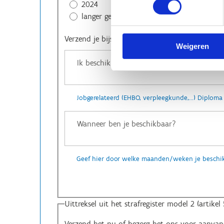
2024
langer geleden
Verzend je bijscholingsattest (indien mogelijk)
Weigeren
Jobgerelateerd (EHBO, verpleegkunde,...) Diploma V
Geef hier door welke maanden/weken je beschik
Uittreksel uit het strafregister model 2 (artikel 
Verzend het nu of bezorg het ons voor aanvan