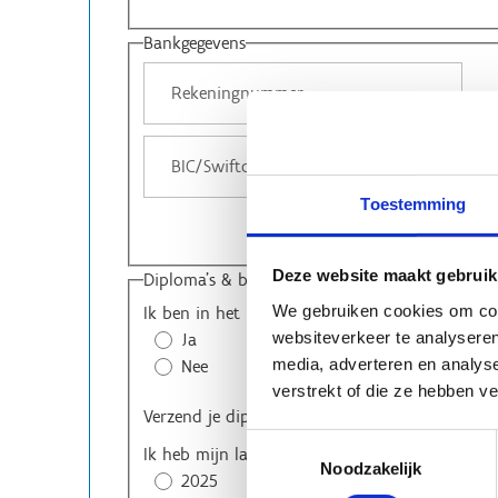
Bankgegevens
Toestemming
Deze website maakt gebruik
Diploma's & beschikbaarheid
We gebruiken cookies om cont
Ik ben in het bezit van een diploma Hoger Re
websiteverkeer te analyseren
Ja
media, adverteren en analys
Nee
verstrekt of die ze hebben v
Verzend je diploma (indien mogelijk)
Toestemmingsselectie
Ik heb mijn laatste bijscholing gevolgd in
Noodzakelijk
2025