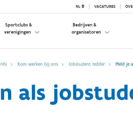
NL
VACATURES
OVE
Sportclubs &
Bedrijven &
verenigingen
organisatoren
info
Kom werken bij ons
Jobstudent redder
Meld je 
an als jobstud