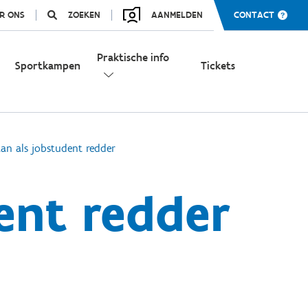
R ONS
ZOEKEN
AANMELDEN
CONTACT
Praktische info
Sportkampen
Tickets
aan als jobstudent redder
ent redder