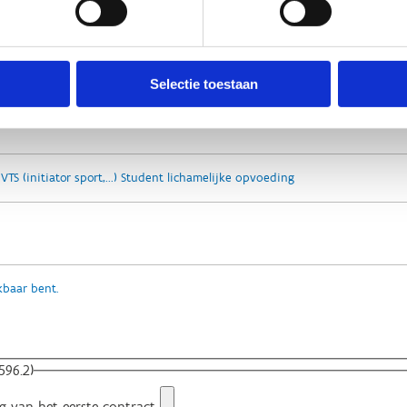
Selectie toestaan
TS (initiator sport,...) Student lichamelijke opvoeding
baar bent.
596.2)
g van het eerste contract