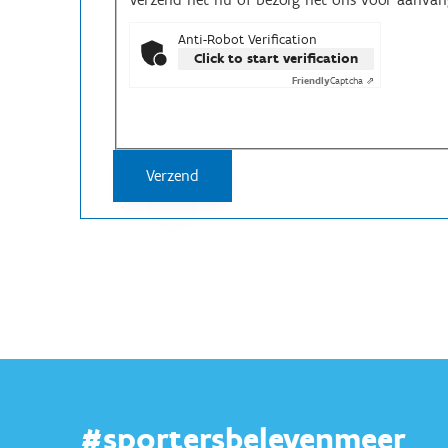
Anti-Robot Verification
Click to start verification
Friendly
Captcha ⇗
#sportersbelevenmeer