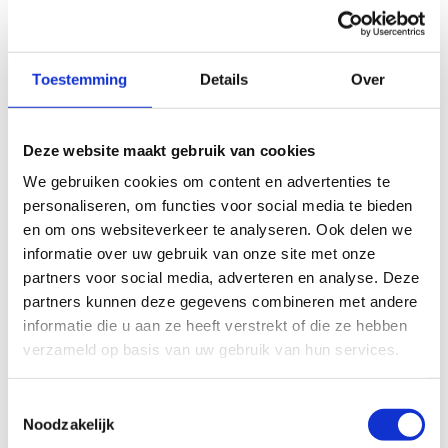
Professionele vaardigheden
Sportdiscipline: zwemmen
Toestemming
Details
Over
Werken met een doelgroep: kinderen
Deze website maakt gebruik van cookies
Persoonlijke vaardigheden
We gebruiken cookies om content en advertenties te
personaliseren, om functies voor social media te bieden
Verantwoordelijkheid
en om ons websiteverkeer te analyseren. Ook delen we
Zelfstandigheid
informatie over uw gebruik van onze site met onze
Klantgerichtheid
partners voor social media, adverteren en analyse. Deze
Samenwerken
partners kunnen deze gegevens combineren met andere
Flexibiliteit
informatie die u aan ze heeft verstrekt of die ze hebben
verzameld op basis van uw gebruik van hun services.
Aanbod
Toestemmingsselectie
Noodzakelijk