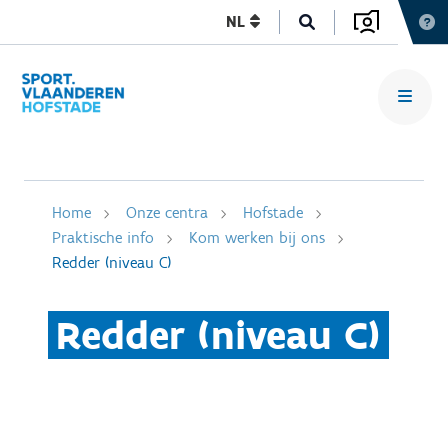
NL
Home
Onze centra
Hofstade
Praktische info
Kom werken bij ons
Redder (niveau C)
Redder (niveau C)