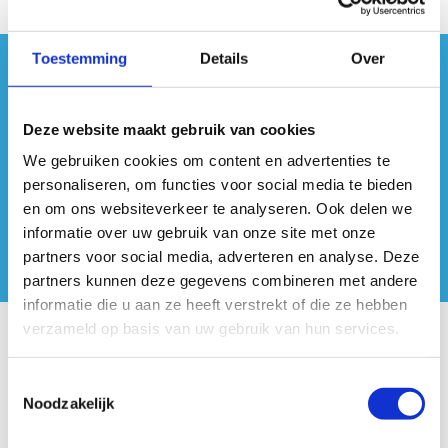
Toestemming
Details
Over
#sportersbelevenmeer
Deze website maakt gebruik van cookies
ook op sociale media
We gebruiken cookies om content en advertenties te
personaliseren, om functies voor social media te bieden
en om ons websiteverkeer te analyseren. Ook delen we
informatie over uw gebruik van onze site met onze
partners voor social media, adverteren en analyse. Deze
partners kunnen deze gegevens combineren met andere
informatie die u aan ze heeft verstrekt of die ze hebben
verzameld op basis van uw gebruik van hun services.
Onze centra
Toestemmingsselectie
Sport Vlaanderen Hoofdzetel
Noodzakelijk