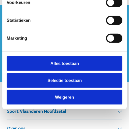
Voorkeuren
#sportersbelevenmeer
Statistieken
ook op sociale media
Marketing
Alles toestaan
Selectie toestaan
Onze centra
Weigeren
Sport Vlaanderen Hoofdzetel
Simon Bolivarlaan 17
Over ons