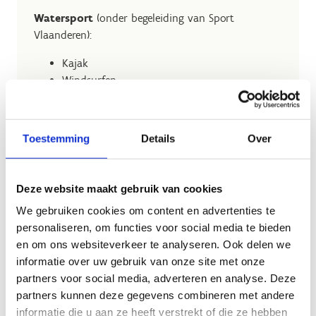
Watersport
(onder begeleiding van Sport
Vlaanderen):
Kajak
Windsurfen
Zeilen meermansboot
Zeilen optimist
Vlottenbouw
Toestemming
Details
Over
Avontuurlijke outdoorsporten
(onder
begeleiding van Sport Vlaanderen):
Deze website maakt gebruik van cookies
Hoogtouwenparcours
We gebruiken cookies om content en advertenties te
Highlandgames
personaliseren, om functies voor social media te bieden
Archery Tag
en om ons websiteverkeer te analyseren. Ook delen we
BMX
informatie over uw gebruik van onze site met onze
Mountainbike
partners voor social media, adverteren en analyse. Deze
Muurklimmen
partners kunnen deze gegevens combineren met andere
Boogschieten
informatie die u aan ze heeft verstrekt of die ze hebben