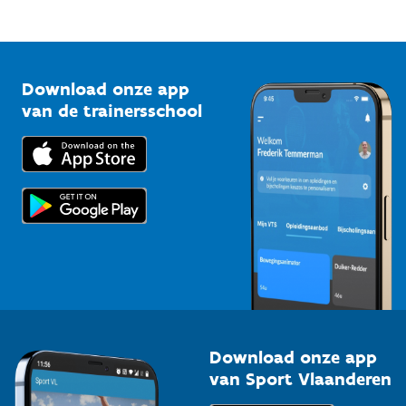
Mountainbikeroutes
Onze nieuwsbrieven
1210 Brussel
G-sport
Vlaamse Trainersschool
Sportclubs
Kennisplatform
Download onze app
Bedrijven
van de trainersschool
Downloads
Trainers en begeleiders
Voor de pers
Scholen
Topsporters
Organisatoren van sportevenementen
Download onze app
van Sport Vlaanderen