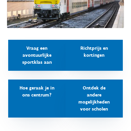
Vraag een
Richtprijs en
avontuurlijke
kortingen
sportklas aan
Hoe geraak je in
Ontdek de
ons centrum?
andere
mogelijkheden
voor scholen