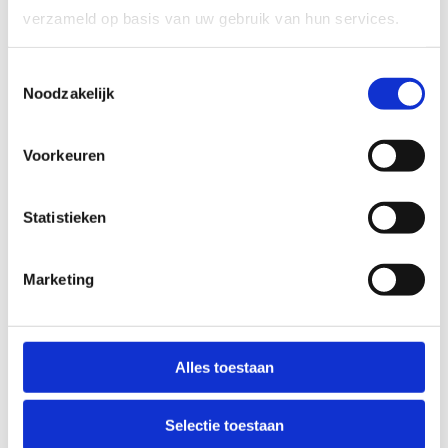
verzameld op basis van uw gebruik van hun services.
Indoorsporten
(onder eigen begeleiding):
Newgames
Toestemmingsselectie
Omnisport
Noodzakelijk
Sporten op het strand
(onder eigen begeleiding):
Voorkeuren
Beachvolleybal
Beachvoetbal
Statistieken
Waterpolo
Frisbee
Marketing
Sporten via onze partners
:
Waterjumppark
Freerunning (via
Get Insane
)
Alles toestaan
Skateboard (via
Get Insane
)
Lasershooting (via
The Gathering
)
Selectie toestaan