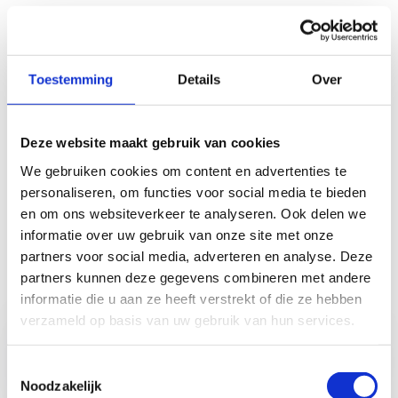
Deze twee kortingen kan je niet cumuleren. Leerlingen uit
het buitengewoon onderwijs met een studietoelage zullen
dus alleen in aanmerking komen voor de 50% korting.
Toestemming
Details
Over
Daarnaast kan er
1 begeleider gratis mee per 15
aanwezige leerlingen
. Voor het buitengewoon onderwijs
is dit 1 gratis begeleider per 6 aanwezige leerlingen.
Deze website maakt gebruik van cookies
We gebruiken cookies om content en advertenties te
Is jullie school de afgelopen 2 jaar al bij Sport Vlaanderen
personaliseren, om functies voor social media te bieden
op sportklassen geweest? Dan krijgen jullie
een
en om ons websiteverkeer te analyseren. Ook delen we
getrouwheidskorting van 5%
op het verblijf en de
informatie over uw gebruik van onze site met onze
maaltijden.
partners voor social media, adverteren en analyse. Deze
partners kunnen deze gegevens combineren met andere
informatie die u aan ze heeft verstrekt of die ze hebben
Hoe vraag ik een
Een dag op
verzameld op basis van uw gebruik van hun services.
sportklas aan?
sportklassen?
Die ziet er zo
uit.
Toestemmingsselectie
Noodzakelijk